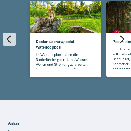
Denkmalschutzgebiet
Pantropic
Waterloopbos
Eine tropis
voller Aben
Im Waterloopbos haben die
Dschungel, 
Niederländer gelernt, mit Wasser,
Schmetterli
Wellen und Strömung zu arbeiten.
der Indoorsp
Eine besondere Kombination aus
Natur und Technik!
Anlass