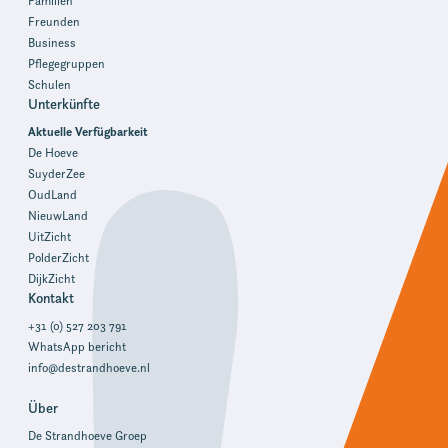
Familien
Freunden
Business
Pflegegruppen
Schulen
Unterkünfte
Aktuelle Verfügbarkeit
De Hoeve
SuyderZee
OudLand
NieuwLand
UitZicht
PolderZicht
DijkZicht
Kontakt
+31 (0) 527 203 791
WhatsApp bericht
info@destrandhoeve.nl
Über
De Strandhoeve Groep