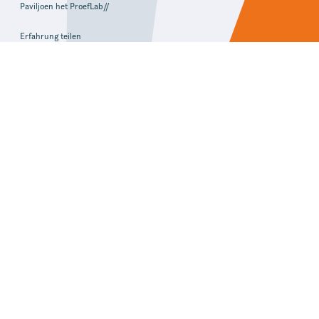
Paviljoen het ProefLab//
Erfahrung teilen
Addresse
Rezeption & Bureau
Gruppenunterkünfte
De Hoeve, PolderZicht, DijkZicht
Uiterdijkenweg 59
8372 VL Baarlo (OV)
Route
Gruppenunterkünfte
SuyderZee, OudLand, NieuwLand
Uiterdijkenweg 58
8316 RS Marknesse
Route
Strandhoeve ist angeschlossen bei