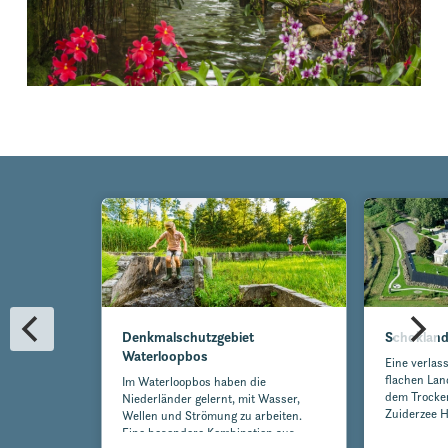
Denkmalschutzgebiet
Schoklan
Waterloopbos
Eine verlass
flachen Lan
Im Waterloopbos haben die
dem Trocken
Niederländer gelernt, mit Wasser,
Zuiderzee H
Wellen und Strömung zu arbeiten.
Eine besondere Kombination aus