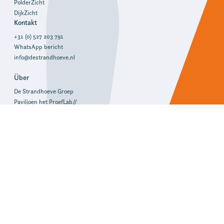
PolderZicht
DijkZicht
Kontakt
+31 (0) 527 203 791
WhatsApp bericht
info@destrandhoeve.nl
Über
De Strandhoeve Groep
Paviljoen het ProefLab//
Erfahrung teilen
Addresse
Rezeption & Bureau
Gruppenunterkünfte
De Hoeve, PolderZicht, DijkZicht
Uiterdijkenweg 59
8372 VL Baarlo (OV)
Route
Gruppenunterkünfte